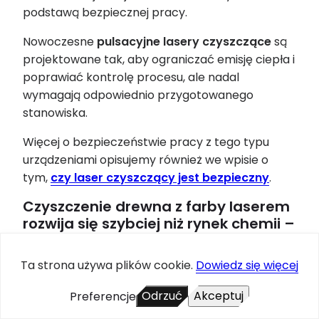
podstawą bezpiecznej pracy.
Nowoczesne
pulsacyjne lasery czyszczące
są
projektowane tak, aby ograniczać emisję ciepła i
poprawiać kontrolę procesu, ale nadal
wymagają odpowiednio przygotowanego
stanowiska.
Więcej o bezpieczeństwie pracy z tego typu
urządzeniami opisujemy również we wpisie o
tym,
czy laser czyszczący jest bezpieczny
.
Czyszczenie drewna z farby laserem
rozwija się szybciej niż rynek chemii –
zapotrzebowanie stale rośnie
Ta strona używa plików cookie.
Dowiedz się więcej
Zapotrzebowanie na laserowe czyszczenie
drewna rośnie bardzo dynamicznie –
Odrzuć
Akceptuj
Preferencje
szczególnie w branży renowacyjnej,