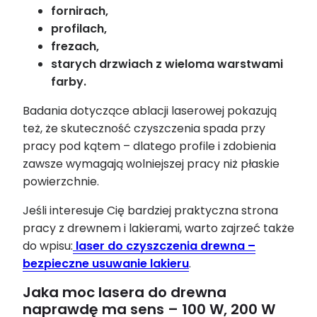
fornirach,
profilach,
frezach,
starych drzwiach z wieloma warstwami
farby.
Badania dotyczące ablacji laserowej pokazują
też, że skuteczność czyszczenia spada przy
pracy pod kątem – dlatego profile i zdobienia
zawsze wymagają wolniejszej pracy niż płaskie
powierzchnie.
Jeśli interesuje Cię bardziej praktyczna strona
pracy z drewnem i lakierami, warto zajrzeć także
do wpisu:
laser do czyszczenia drewna –
bezpieczne usuwanie lakieru
.
Jaka moc lasera do drewna
naprawdę ma sens – 100 W, 200 W