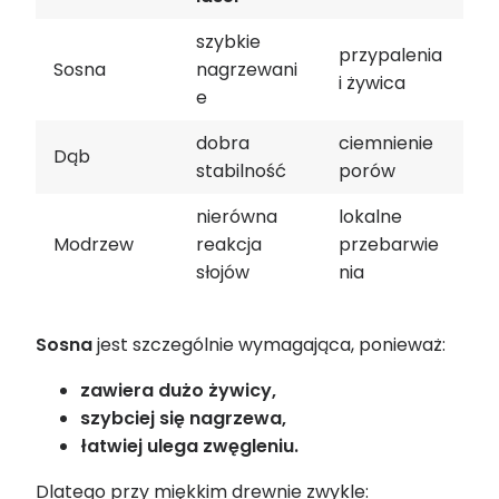
szybkie
przypalenia
Sosna
nagrzewani
i żywica
e
dobra
ciemnienie
Dąb
stabilność
porów
nierówna
lokalne
Modrzew
reakcja
przebarwie
słojów
nia
Sosna
jest szczególnie wymagająca, ponieważ:
zawiera dużo żywicy,
szybciej się nagrzewa,
łatwiej ulega zwęgleniu.
Dlatego przy miękkim drewnie zwykle: