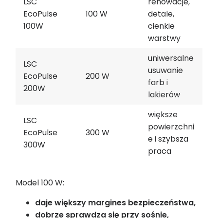
LSC
renowacje,
EcoPulse
100 W
detale,
100W
cienkie
warstwy
uniwersalne
LSC
usuwanie
EcoPulse
200 W
farb i
200W
lakierów
większe
LSC
powierzchni
EcoPulse
300 W
e i szybsza
300W
praca
Model 100 W:
daje większy margines bezpieczeństwa,
dobrze sprawdza się przy sośnie,