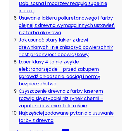
Dąb, sosna i modrzew reagują zupełnie
inaczej
Usuwanie lakieru poliuretanowego i farby
olejnej z drewna wymaga innych ustawień
niż farba akrylowa
Jak usunąć stary lakier z drzwi
drewnianych i nie zniszczyć powierzchni?
Test próbny jest obowiązkowy
Laser klasy 4 to nie zwykłe
elektronarzędzie – przed zakupem
sprawdź chłodzenie, odciąg i normy
bezpieczeństwa
Czyszczenie drewna z farby laserem
rozwija się szybciej niż rynek chemii –
zapotrzebowanie stale rośnie
Najczęściej zadawane pytania o usuwanie
farby z drewna