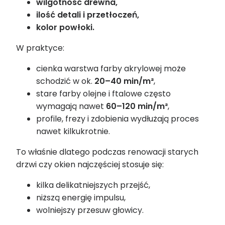
wilgotność drewna,
ilość detali i przetłoczeń,
kolor powłoki.
W praktyce:
cienka warstwa farby akrylowej może
schodzić w ok.
20–40 min/m²
,
stare farby olejne i ftalowe często
wymagają nawet
60–120 min/m²
,
profile, frezy i zdobienia wydłużają proces
nawet kilkukrotnie.
To właśnie dlatego podczas renowacji starych
drzwi czy okien najczęściej stosuje się:
kilka delikatniejszych przejść,
niższą energię impulsu,
wolniejszy przesuw głowicy.