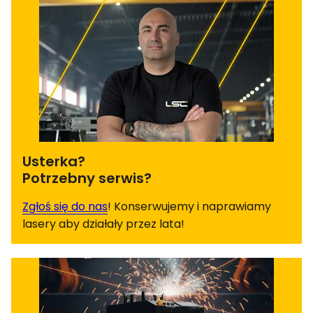
Usterka?
Potrzebny serwis?
Zgłoś się do nas
! Konserwujemy i naprawiamy
lasery aby działały przez lata!