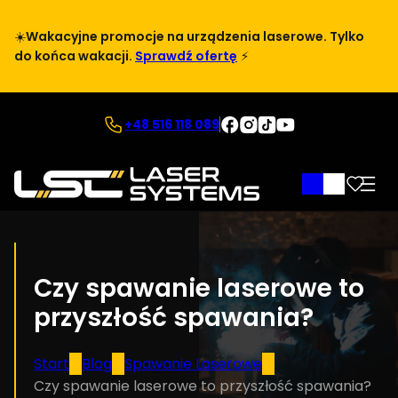
Przejdź
do
☀️
Wakacyjne promocje na urządzenia laserowe. Tylko
treści
do końca wakacji.
Sprawdź ofertę
⚡
Facebook
Instagram
TikTok
YouTube
+48 516 118 089
Logowanie
Czy spawanie laserowe to
przyszłość spawania?
Start
Blog
Spawanie Laserowe
Czy spawanie laserowe to przyszłość spawania?