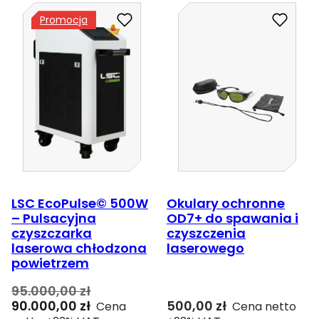
Promocja
LSC EcoPulse© 500W
Okulary ochronne
– Pulsacyjna
OD7+ do spawania i
czyszczarka
czyszczenia
laserowa chłodzona
laserowego
powietrzem
95.000,00
zł
Pierwotna
Aktualna
90.000,00
zł
500,00
zł
Cena
Cena netto