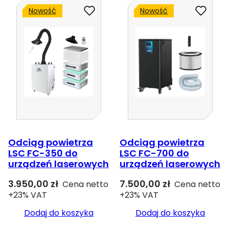
Rodzaje,
Nowość
Nowość
oznaczenia
i
dobór
drutu
spawalniczego
Odciąg powietrza
Odciąg powietrza
LSC FC-350 do
LSC FC-700 do
urządzeń laserowych
urządzeń laserowych
3.950,00
zł
7.500,00
zł
Cena netto
Cena netto
+23% VAT
+23% VAT
Dodaj do koszyka
Dodaj do koszyka