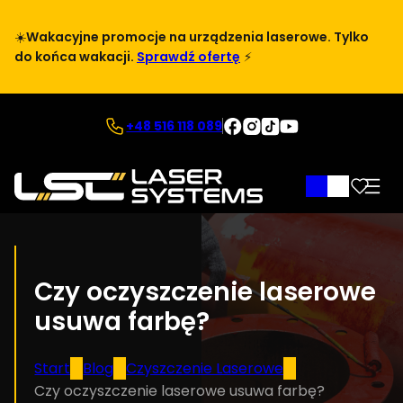
Przejdź
do
☀️
Wakacyjne promocje na urządzenia laserowe. Tylko
treści
do końca wakacji.
Sprawdź ofertę
⚡
Facebook
Instagram
TikTok
YouTube
+48 516 118 089
Logowanie
Czy oczyszczenie laserowe
usuwa farbę?
Start
Blog
Czyszczenie Laserowe
Czy oczyszczenie laserowe usuwa farbę?