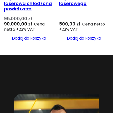
laserowa chłodzona
laserowego
powietrzem
95.000,00
zł
Pierwotna
Aktualna
90.000,00
zł
500,00
zł
Cena
Cena netto
cena
cena
netto +23% VAT
+23% VAT
wynosiła:
wynosi:
Dodaj do koszyka
Dodaj do koszyka
95.000,00 zł.
90.000,00 zł.