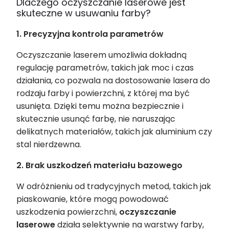
Dlaczego oczyszczanie laserowe jest
skuteczne w usuwaniu farby?
1. Precyzyjna kontrola parametrów
Oczyszczanie laserem umożliwia dokładną
regulację parametrów, takich jak moc i czas
działania, co pozwala na dostosowanie lasera do
rodzaju farby i powierzchni, z której ma być
usunięta. Dzięki temu można bez
p
i
ec
znie i
skutecznie usunąć farbę, nie naruszając
delikatnych materiałów, takich jak aluminium czy
stal
nie
rdz
ewna.
2. Brak uszkodzeń materiału bazowego
W odróżnieniu od tradycyjnych metod, takich jak
piaskowanie, które mogą powodować
uszkodzenia powierzchni,
oczyszczanie
laserowe
działa selektywnie na warstwy farby,