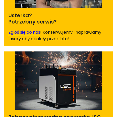
Usterka?
Potrzebny serwis?
Zgłoś się do nas
! Konserwujemy i naprawiamy
lasery aby działały przez lata!
Zobacz niezawodną spawarkę LSC