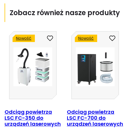
farbę
z
Zobacz również nasze produkty
drewna?
Postaw
na
Nowość
Nowość
technologię
laserową!
Odciąg powietrza
Odciąg powietrza
LSC FC-350 do
LSC FC-700 do
urządzeń laserowych
urządzeń laserowych