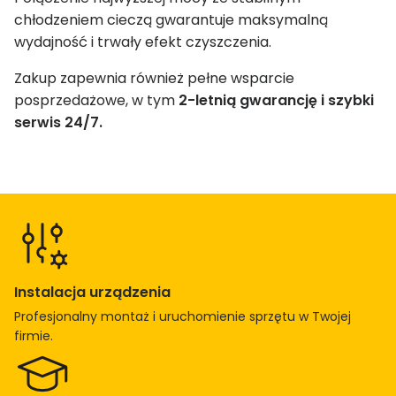
l
chłodzeniem cieczą gwarantuje maksymalną
©
wydajność i trwały efekt czyszczenia.
3
Zakup zapewnia również pełne wsparcie
0
posprzedażowe, w tym
2-letnią gwarancję i szybki
0
serwis 24/7.
0
W
P
l
u
s
–
C
Instalacja urządzenia
z
Profesjonalny montaż i uruchomienie sprzętu w Twojej
y
firmie.
s
z
c