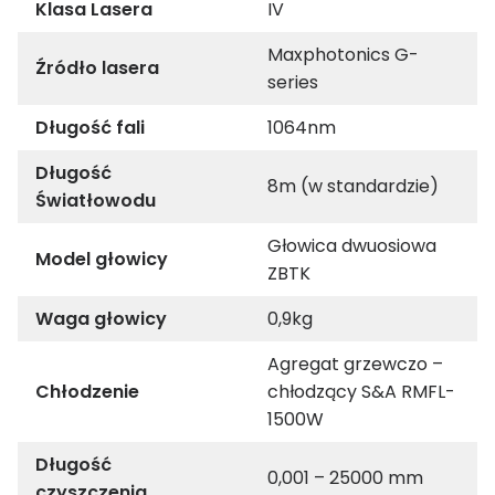
Klasa Lasera
IV
Maxphotonics G-
Źródło lasera
series
Długość fali
1064nm
Długość
8m (w standardzie)
Światłowodu
Głowica dwuosiowa
Model głowicy
ZBTK
Waga głowicy
0,9kg
Agregat grzewczo –
Chłodzenie
chłodzący S&A RMFL-
1500W
Długość
0,001 – 25000 mm
czyszczenia