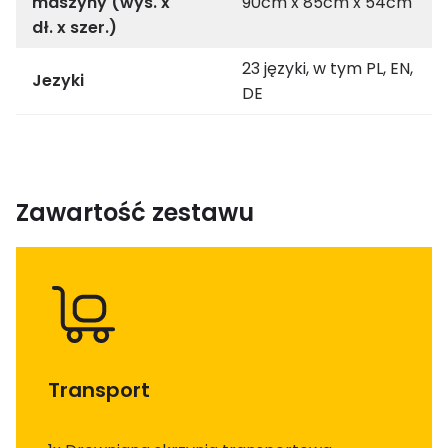
maszyny (wys. x
90cm x 85cm x 54cm
dł. x szer.)
23 języki, w tym PL, EN,
Jezyki
DE
Zawartość zestawu
Transport