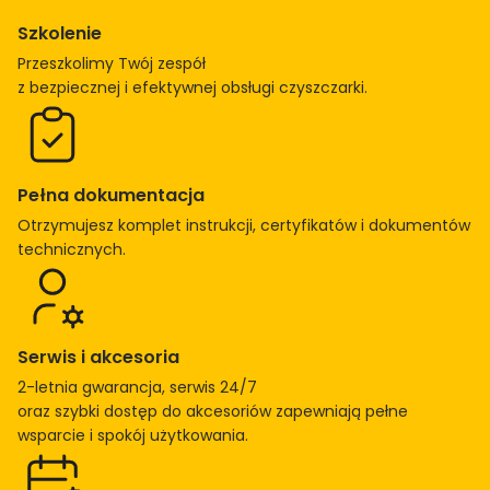
z
Szkolenie
a
Przeszkolimy Twój zespół
r
z bezpiecznej i efektywnej obsługi czyszczarki.
k
a
l
a
Pełna dokumentacja
s
Otrzymujesz komplet instrukcji, certyfikatów i dokumentów
e
technicznych.
r
o
w
a
Serwis i akcesoria
C
2-letnia gwarancja, serwis 24/7
W
oraz szybki dostęp do akcesoriów zapewniają pełne
c
wsparcie i spokój użytkowania.
h
ł