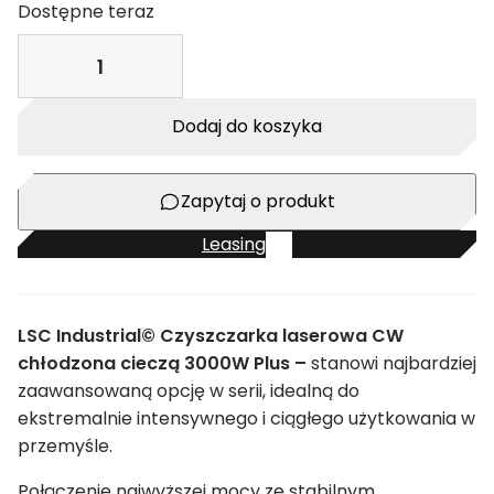
Dostępne teraz
i
l
o
Dodaj do koszyka
ś
ć
L
Zapytaj o produkt
S
C
Leasing
I
n
d
LSC Industrial© Czyszczarka laserowa CW
u
chłodzona cieczą 3000W Plus –
stanowi najbardziej
s
zaawansowaną opcję w serii, idealną do
t
ekstremalnie intensywnego i ciągłego użytkowania w
r
przemyśle.
i
a
Połączenie najwyższej mocy ze stabilnym