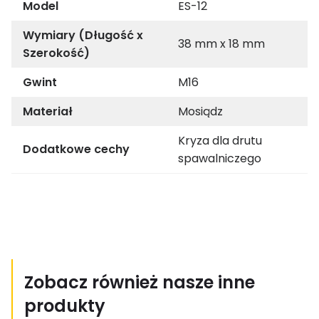
Model
ES-12
Wymiary (Długość x
38 mm x 18 mm
Szerokość)
Gwint
M16
Materiał
Mosiądz
Kryza dla drutu
Dodatkowe cechy
spawalniczego
Zobacz również nasze inne
produkty