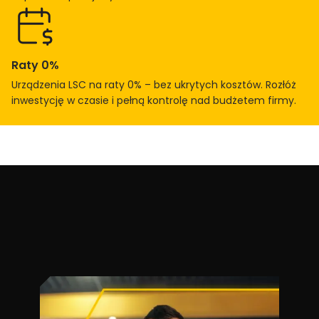
Raty 0%
Urządzenia LSC na raty 0% – bez ukrytych kosztów. Rozłóż
inwestycję w czasie i pełną kontrolę nad budżetem firmy.