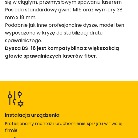
się w ciągłym, przemysłowym spawaniu laserem.
l
Posiada standardowy gwint M16 oraz wymiary 38
n
mm x 18 mm.
i
Podobnie jak inne profesjonalne dysze, model ten
c
wyposażono w kryzę do stabilizacji drutu
z
spawalniczego.
a
Dysza BS-16 jest kompatybilna z większością
E
głowic spawalniczych laserów fiber.
S
-
1
2
d
o
s
p
Instalacja urządzenia
a
Profesjonalny montaż i uruchomienie sprzętu w Twojej
w
firmie.
a