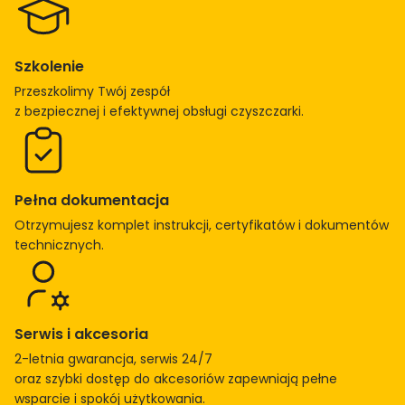
r
k
i
Szkolenie
l
Przeszkolimy Twój zespół
a
z bezpiecznej i efektywnej obsługi czyszczarki.
s
e
r
Pełna dokumentacja
o
w
Otrzymujesz komplet instrukcji, certyfikatów i dokumentów
e
technicznych.
j
Serwis i akcesoria
2-letnia gwarancja, serwis 24/7
oraz szybki dostęp do akcesoriów zapewniają pełne
wsparcie i spokój użytkowania.