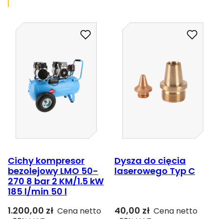
Cichy kompresor
Dysza do cięcia
bezolejowy LMO 50-
laserowego Typ C
270 8 bar 2 KM/1.5 kW
185 l/min 50 l
1.200,00
zł
40,00
zł
Cena netto
Cena netto