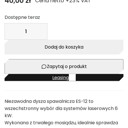
40,00
zł
Cena netto +23% VAT
Dostępne teraz
i
l
o
Dodaj do koszyka
ś
ć
D
Zapytaj o produkt
y
s
Leasing
z
a
s
Niezawodna dysza spawalnicza ES-12 to
p
wszechstronny wybór dla systemów laserowych 6
a
kW.
w
Wykonana z trwałego mosiądzu, idealnie sprawdza
a