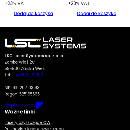
+23% VAT
+23% VAT
Dodaj do koszyka
Dodaj do koszyka
LSC Laser Systems sp. z o. o.
Żarska Wieś 2C
59-900 Żarska Wieś
tel.:
+48 516 118 089
NIP: 615 207 03 63
Regon: 525165565
Napisz do nas
Ważne linki
Lasery czyszczące CW
Pulsacyjne lasery czyszczące